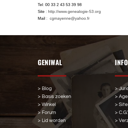
Tel: 00 33 2 43 53 39 98
Site :
http://www.genealogie-53.org
Mail :
cgmayenne@yahoo.fr
GENIWAL
INF
> Blog
> Juri
> Basis zoeken
> Ag
> Winkel
> Sit
> Forum
> C.G.
> Lid worden
> Ver