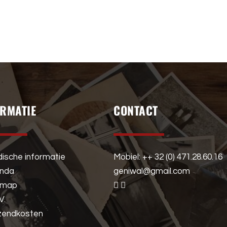
ORMATIE
CONTACT
dische informatie
Mobiel: ++ 32 (0) 471.28.60.16
enda
geniwal@gmail.com
emap
V.
zendkosten