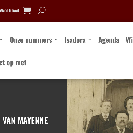
Wal filiaal
Onze nummers
Isadora
Agenda
Wi
ct op met
Onze nummers
Isadora
Agenda
Win
 VAN MAYENNE