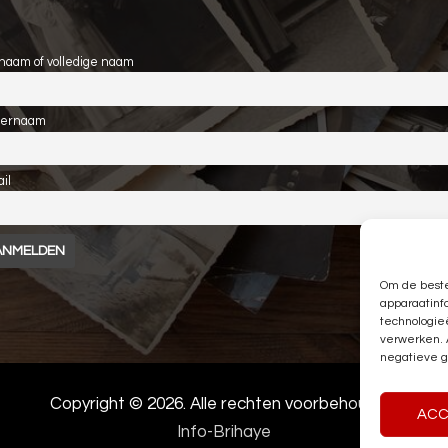
naam of volledige naam
ternaam
il
Om de beste
apparaatinf
technologie
verwerken. 
negatieve g
Copyright ©
2026. Alle rechten voorbehouden.
ACC
Info-Brihaye