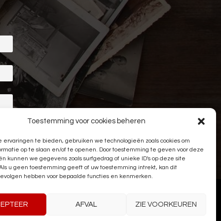
Toestemming voor cookies beheren
 ervaringen te bieden, gebruiken we technologieën zoals cookies om
ormatie op te slaan en/of te openen. Door toestemming te geven voor deze
ën kunnen we gegevens zoals surfgedrag of unieke ID's op deze site
Als u geen toestemming geeft of uw toestemming intrekt, kan dit
evolgen hebben voor bepaalde functies en kenmerken.
EPTEER
AFVAL
ZIE VOORKEUREN