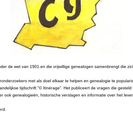
onder de wet van 1901 en die vrijwillige genealogen samenbrengt die 
nderzoekers met als doel elkaar te helpen en genealogie te populari
ndelijkse tijdschrift "© Itinérage". Het publiceert de vragen die ges
ndt er ook genealogieën, historische verslagen en informatie over het le
erd.