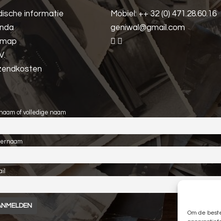
dische informatie
Mobiel: ++ 32 (0) 471.28.60.16
enda
geniwal@gmail.com
emap
V.
zendkosten
naam of volledige naam
ternaam
il
Om de beste