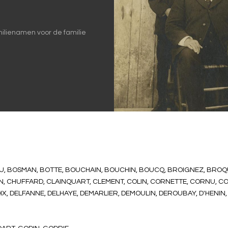
milienamen voor de familie
AU, BOSMAN, BOTTE, BOUCHAIN, BOUCHIN, BOUCQ, BROIGNEZ, BROQ
N, CHUFFARD, CLAINQUART, CLEMENT, COLIN, CORNETTE, CORNU, C
IX, DELFANNE, DELHAYE, DEMARLIER, DEMOULIN, DEROUBAY, D'HENIN,