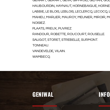
GENART, GERART, GEVA, GIFFROID, GILMAN, GOD
HAUBOURDIN, HAYNAUT, HORNEBAIGUE, HORNEB
LABBIE, LE BLOIS, LEBLOIS, LECLERCQ, LECOCQ, 
MAHIEU, MARLIER, MAUROY, MEUNIER, MIROIR, 
NOISIEZ.
PLAATS, PREUX, PUVREZ.
RANDOUR, ROBETTE, ROUCOURT, ROUSELLE.
SALIGOT, STORET, STREBELLE, SURMONT.
TONNEAU.
VANDEVELDE, VILAIN.
WAMBECQ.
GENIWAL
INF