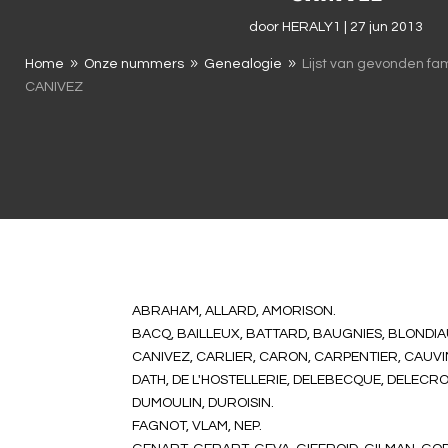
door
HERALY1
|
27 jun 2013
Home
Onze nummers
Genealogie
Lijst van gevonden fa
9
9
9
CANIVEZ
ABRAHAM, ALLARD, AMORISON.
BACQ, BAILLEUX, BATTARD, BAUGNIES, BLONDI
CANIVEZ, CARLIER, CARON, CARPENTIER, CAUVI
DATH, DE L'HOSTELLERIE, DELEBECQUE, DELECRO
DUMOULIN, DUROISIN.
FAGNOT, VLAM, NEP.