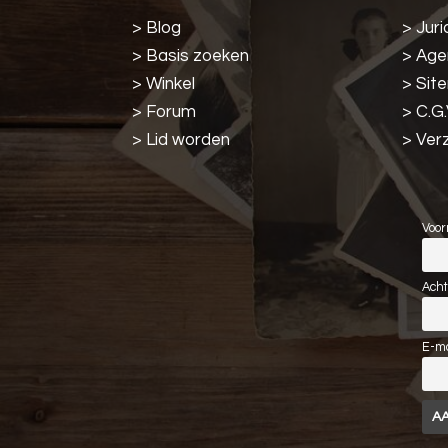
> Blog
> Juri
> Basis zoeken
> Ag
> Winkel
> Sit
> Forum
> C.G.
> Lid worden
> Ver
Voor
Ach
E-ma