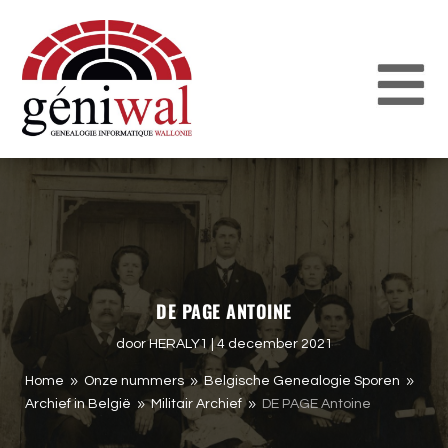
DE PAGE ANTOINE
door
HERALY1
|
4 december 2021
Home
Onze nummers
Belgische Genealogie Sporen
9
9
9
Archief in België
Militair Archief
DE PAGE Antoine
9
9