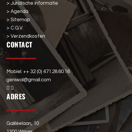
> Juridische informatie
> Agenda
> Sitemap
> C.G.V.
> Verzendkosten
CONTACT
Mobiel: ++ 32 (0) 471.28.60.16
geniwal@gmail.com
ADRES
Galiléelaan, 10
1300 Waver