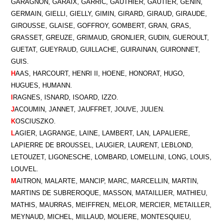
GARAGNON, GARAIX, GARRIC, GAUTHIER, GAUTIER, GENIN,
GERMAIN, GIELLI, GIELLY, GIMIN, GIRARD, GIRAUD, GIRAUDE,
GIROUSSE, GLAISE, GOFFROY, GOMBERT, GRAN, GRAS,
GRASSET, GREUZE, GRIMAUD, GRONLIER, GUDIN, GUEROULT,
GUETAT, GUEYRAUD, GUILLACHE, GUIRAINAN, GUIRONNET,
GUIS.
H
AAS, HARCOURT, HENRI II, HOENE, HONORAT, HUGO,
HUGUES, HUMANN.
I
RAGNES, ISNARD, ISOARD, IZZO.
J
ACOUMIN, JANNET, JAUFFRET, JOUVE, JULIEN.
K
OSCIUSZKO.
L
AGIER, LAGRANGE, LAINE, LAMBERT, LAN, LAPALIERE,
LAPIERRE DE BROUSSEL, LAUGIER, LAURENT, LEBLOND,
LETOUZET, LIGONESCHE, LOMBARD, LOMELLINI, LONG, LOUIS,
LOUVEL.
M
AITRON, MALARTE, MANCIP, MARC, MARCELLIN, MARTIN,
MARTINS DE SUBREROQUE, MASSON, MATAILLIER, MATHIEU,
MATHIS, MAURRAS, MEIFFREN, MELOR, MERCIER, METAILLER,
MEYNAUD, MICHEL, MILLAUD, MOLIERE, MONTESQUIEU,