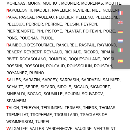
MORENAS, MORIN, MOUHOT, MOUNIER, MOURENAS, MOUTTE.
N
APOLEON III, NAQUET, NAVELIER, NEVIERE, NIEL, NOLLENT.
P
ARA, PASCAL, PAULEAU, PELICIER, PELLENQ, PELLIZZONE,
PELLOUX, PERRIER, PERRINE, PEUSIN, PEYRON,
PIERREMORTE, PIN, PISTOYE, PLANTAT, POITEVIN, POIZE,
PONS, POUGNAN, PUJOL.
R
AIMBOLD D'ESTOURMEL, RANCUREL, RASPAIL, RAYMOND,
RENERY, REYBERT, REYNAUD, RICHAUD, RICORD, RIPAUX,
RIVET, ROCASOLANO, ROMIEUX, ROQUESOULANE, ROSSI,
ROSSINI, ROSSOLIN, ROUCAUD, ROUSSOULIN, ROUSTAN,
ROYANNEZ, RUBINO.
S
ALLES, SARAZIN, SARCEY, SARRASIN, SARRAZIN, SAUNIER,
SCHMITT, SERRE, SICARD, SIDOLE, SIGAUD, SIGNORET,
SINIBALDI, SOGNO, SOUMILLE, SOURIN, SOUVAROV,
SPANHEIM.
T
ALON, TEKEYAN, TERLINDEN, TERMES, THIERS, THOMAS,
TREMELLAT, TROPHEME, TROUILLARD, T'SACLAES DE
WOMMERSOM, TURREL.
V
ALGALIER, VALLES, VANDENHOVE, VAUGINE, VENTURINT,