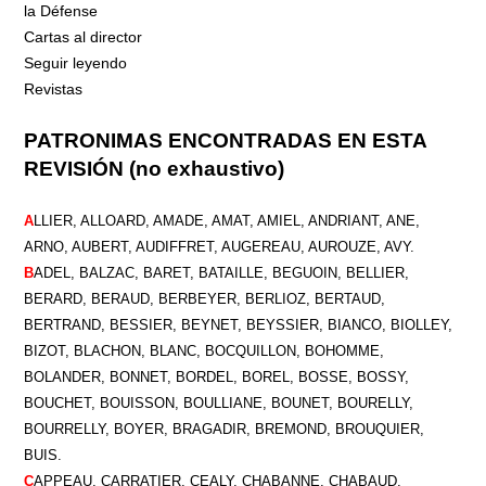
la Défense
Cartas al director
Seguir leyendo
Revistas
PATRONIMAS ENCONTRADAS EN ESTA
REVISIÓN (no exhaustivo)
A
LLIER, ALLOARD, AMADE, AMAT, AMIEL, ANDRIANT, ANE,
ARNO, AUBERT, AUDIFFRET, AUGEREAU, AUROUZE, AVY.
B
ADEL, BALZAC, BARET, BATAILLE, BEGUOIN, BELLIER,
BERARD, BERAUD, BERBEYER, BERLIOZ, BERTAUD,
BERTRAND, BESSIER, BEYNET, BEYSSIER, BIANCO, BIOLLEY,
BIZOT, BLACHON, BLANC, BOCQUILLON, BOHOMME,
BOLANDER, BONNET, BORDEL, BOREL, BOSSE, BOSSY,
BOUCHET, BOUISSON, BOULLIANE, BOUNET, BOURELLY,
BOURRELLY,
BOYER, BRAGADIR, BREMOND, BROUQUIER,
BUIS.
C
APPEAU, CARRATIER, CEALY, CHABANNE, CHABAUD,