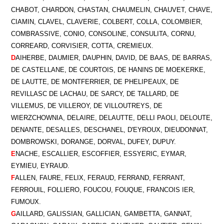
CHABOT, CHARDON, CHASTAN, CHAUMELIN, CHAUVET, CHAVE,
CIAMIN, CLAVEL, CLAVERIE, COLBERT, COLLA, COLOMBIER,
COMBRASSIVE, CONIO, CONSOLINE, CONSULITA, CORNU,
CORREARD, CORVISIER, COTTA, CREMIEUX.
D
AIHERBE, DAUMIER, DAUPHIN, DAVID, DE BAAS, DE BARRAS,
DE CASTELLANE, DE COURTOIS, DE HANINS DE MOEKERKE,
DE LAUTTE, DE MONTFERRIER, DE PHELIPEAUX, DE
REVILLASC DE LACHAU, DE SARCY, DE TALLARD, DE
VILLEMUS, DE VILLEROY, DE VILLOUTREYS, DE
WIERZCHOWNIA, DELAIRE, DELAUTTE, DELLI PAOLI, DELOUTE,
DENANTE, DESALLES, DESCHANEL, D'EYROUX, DIEUDONNAT,
DOMBROWSKI, DORANGE, DORVAL, DUFEY, DUPUY.
E
NACHE, ESCALLIER, ESCOFFIER, ESSYERIC, EYMAR,
EYMIEU, EYRAUD.
F
ALLEN, FAURE, FELIX, FERAUD, FERRAND, FERRANT,
FERROUIL, FOLLIERO, FOUCOU, FOUQUE, FRANCOIS IER,
FUMOUX.
G
AILLARD, GALISSIAN, GALLICIAN, GAMBETTA, GANNAT,