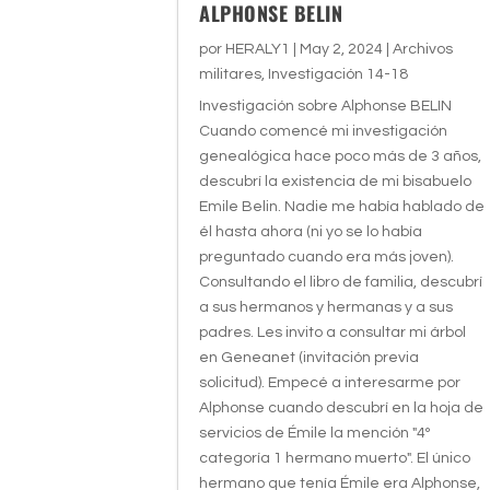
ALPHONSE BELIN
por
HERALY1
|
May 2, 2024
|
Archivos
militares
,
Investigación 14-18
Investigación sobre Alphonse BELIN
Cuando comencé mi investigación
genealógica hace poco más de 3 años,
descubrí la existencia de mi bisabuelo
Emile Belin. Nadie me había hablado de
él hasta ahora (ni yo se lo había
preguntado cuando era más joven).
Consultando el libro de familia, descubrí
a sus hermanos y hermanas y a sus
padres. Les invito a consultar mi árbol
en Geneanet (invitación previa
solicitud). Empecé a interesarme por
Alphonse cuando descubrí en la hoja de
servicios de Émile la mención "4º
categoría 1 hermano muerto". El único
hermano que tenía Émile era Alphonse,