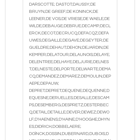
DARSCOTTE; DASTOT;DAUSSY;DE
BRUYN;DE GREEF;DE KONINCK;DE
LEENER;DE VOS;DE VRIESE;DE WAELE;DE
WILDE;DEBAUGE;DEBRUE;DECAMP;DECL
ERCK;DECOT;DECRUCQ;DEFACQZ;DEFA
UWES;DEGAILLE;DEGAVE;DEGEYTER;DE
GUELDRE;DEHAUT;DEHON;DEJARDIN;DE
KEMPER;DELATOUR;DELAUNOIS;DELAYE;
DELENTREE;DELHAYE;DELJURIE;DELNES
T;DELNESTE;DELPORTE;DELWARTE;DEMA
CQ;DEMANDEZ;DEMAREZ;DEMOULIN;DEP
AEPE;DEPAUW;
DEPRET;DEPRET;DEQUENE;DEQUENNE;D
EQUESNE;DERUELLES;DESALLE;DESCAM
PS;DESEMBERG;DESPRETZ;DESTERBEC
Q;DETAIL;DETAILLE;DEVER;DEWEZ;DEWO
LF;D'HAENENS;D'HAINE;D'HOOGHE;DHYN
ES;DIDRICH;DOBBELAERE;
DOÏNCK;DOSSIN;DUBERNARD;DUBOIS;D