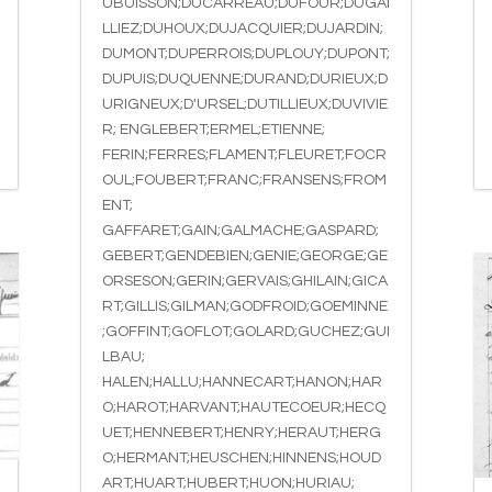
UBUISSON;DUCARREAU;DUFOUR;DUGAI
LLIEZ;DUHOUX;DUJACQUIER;DUJARDIN;
DUMONT;DUPERROIS;DUPLOUY;DUPONT;
DUPUIS;DUQUENNE;DURAND;DURIEUX;D
URIGNEUX;D'URSEL;DUTILLIEUX;DUVIVIE
R; ENGLEBERT;ERMEL;ETIENNE;
FERIN;FERRES;FLAMENT;FLEURET;FOCR
OUL;FOUBERT;FRANC;FRANSENS;FROM
ENT;
GAFFARET;GAIN;GALMACHE;GASPARD;
GEBERT;GENDEBIEN;GENIE;GEORGE;GE
ORSESON;GERIN;GERVAIS;GHILAIN;GICA
RT;GILLIS;GILMAN;GODFROID;GOEMINNE
;GOFFINT;GOFLOT;GOLARD;GUCHEZ;GUI
LBAU;
HALEN;HALLU;HANNECART;HANON;HAR
O;HAROT;HARVANT;HAUTECOEUR;HECQ
UET;HENNEBERT;HENRY;HERAUT;HERG
O;HERMANT;HEUSCHEN;HINNENS;HOUD
ART;HUART;HUBERT;HUON;HURIAU;