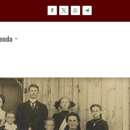
ienda
enda