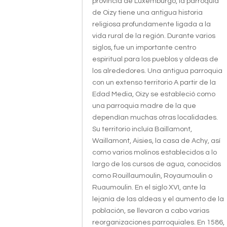
provincia de Luxemburgo, la parroquia
de Oizy tiene una antigua historia
religiosa profundamente ligada a la
vida rural de la región. Durante varios
siglos, fue un importante centro
espiritual para los pueblos y aldeas de
los alrededores. Una antigua parroquia
con un extenso territorio A partir de la
Edad Media, Oizy se estableció como
una parroquia madre de la que
dependían muchas otras localidades.
Su territorio incluía Baillamont,
Waillamont, Aisies, la casa de Achy, así
como varios molinos establecidos a lo
largo de los cursos de agua, conocidos
como Rouillaumoulin, Royaumoulin o
Ruaumoulin. En el siglo XVI, ante la
lejanía de las aldeas y el aumento de la
población, se llevaron a cabo varias
reorganizaciones parroquiales. En 1586,