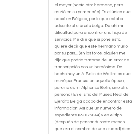
el mayor (había otro hermano, pero
murió en su primer año). Es el único que
nació en Bélgica, por lo que estaba
adscrito al ejército belga. De ahí mi
dificultad para encontrar una hoja de
servicios. Me dije que si pone esto,
quiere decir que este hermano murió
por su país... (en los foros, alguien me
dijo que podría tratarse de un error de
transcripción con un homónimo. De
hecho hay un A. Belin de Wattrelos que
murió por Francia en aquella época,
pero no es mi Alphonse Belin, sino otra
persona). En el sitio del Museo Real del
Ejército Belga acabo de encontrar esta
información: Así que un número de
expediente (PP 075044) y en el tipo
(después de pensar durante meses
que era el nombre de una ciudad) dice