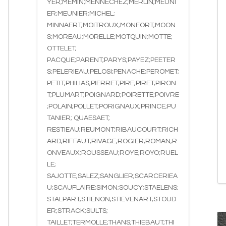
YER;MEMIN;MENNECHEZ;MERLIN;MEUNI
ER;MEUNIER;MICHEL;
MINNAERT;MOITROUX;MONFORT;MOON
S;MOREAU;MORELLE;MOTQUIN;MOTTE;
OTTELET;
PACQUE;PARENT;PARYS;PAYEZ;PEETER
S;PELERIEAU;PELOSI;PENACHE;PEROMET;
PETIT;PHILIAS;PIERRET;PIRE;PIRET;PIRON
T;PLUMART;POIGNARD;POIRETTE;POIVRE
;POLAIN;POLLET;PORIGNAUX;PRINCE;PU
TANIER; QUAESAET;
RESTIEAU;REUMONT;RIBAUCOURT;RICH
ARD;RIFFAUT;RIVAGE;ROGIER;ROMAN;R
ONVEAUX;ROUSSEAU;ROYE;ROYO;RUEL
LE;
SAJOTTE;SALEZ;SANGLIER;SCARCERIEA
U;SCAUFLAIRE;SIMON;SOUCY;STAELENS;
STALPART;STIENON;STIEVENART;STOUD
ER;STRACK;SULTS;
TAILLET;TERMOLLE;THANS;THIEBAUT;THI