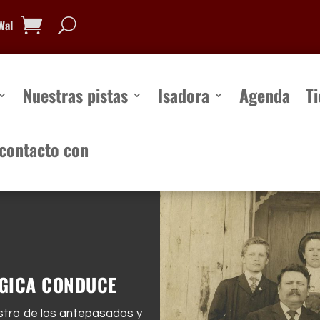
Wal
Nuestras pistas
Isadora
Agenda
T
contacto con
Nuestras pistas
Isadora
Agenda
Ti
ontacto con
...
ÓGICA CONDUCE
rastro de los antepasados y