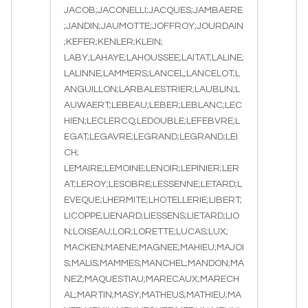
JACOB;JACONELLI;JACQUES;JAMBAERE
;JANDIN;JAUMOTTE;JOFFROY;JOURDAIN
;KEFER;KENLER;KLEIN;
LABY;LAHAYE;LAHOUSSEE;LAITAT;LALINE;
LALINNE;LAMMERS;LANCEL;LANCELOT;L
ANGUILLON;LARBALESTRIER;LAUBLIN;L
AUWAERT;LEBEAU;LEBER;LEBLANC;LEC
HIEN;LECLERCQ;LEDOUBLE;LEFEBVRE;L
EGAT;LEGAVRE;LEGRAND;LEGRAND;LEI
CH;
LEMAIRE;LEMOINE;LENOIR;LEPINIER;LER
AT;LEROY;LESOBRE;LESSENNE;LETARD;L
EVEQUE;LHERMITE;LHOTELLERIE;LIBERT;
LICOPPE;LIENARD;LIESSENS;LIETARD;LIO
N;LOISEAU;LOR;LORETTE;LUCAS;LUX;
MACKEN;MAENE;MAGNEE;MAHIEU;MAJOI
S;MALIS;MAMMES;MANCHEL;MANDON;MA
NEZ;MAQUESTIAU;MARECAUX;MARECH
AL;MARTIN;MASY;MATHEUS;MATHIEU;MA