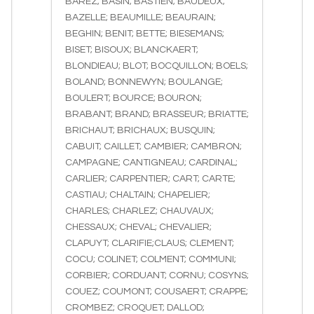
BAREZ; BASIN; BASTIEN; BAUDEUX;
BAZELLE; BEAUMILLE; BEAURAIN;
BEGHIN; BENIT; BETTE; BIESEMANS;
BISET; BISOUX; BLANCKAERT;
BLONDIEAU; BLOT; BOCQUILLON; BOELS;
BOLAND; BONNEWYN; BOULANGE;
BOULERT; BOURCE; BOURON;
BRABANT; BRAND; BRASSEUR; BRIATTE;
BRICHAUT; BRICHAUX; BUSQUIN;
CABUIT; CAILLET; CAMBIER; CAMBRON;
CAMPAGNE; CANTIGNEAU; CARDINAL;
CARLIER; CARPENTIER; CART; CARTE;
CASTIAU; CHALTAIN; CHAPELIER;
CHARLES; CHARLEZ; CHAUVAUX;
CHESSAUX; CHEVAL; CHEVALIER;
CLAPUYT; CLARIFIE;CLAUS; CLEMENT;
COCU; COLINET; COLMENT; COMMUNI;
CORBIER; CORDUANT; CORNU; COSYNS;
COUEZ; COUMONT; COUSAERT; CRAPPE;
CROMBEZ; CROQUET; DALLOD;