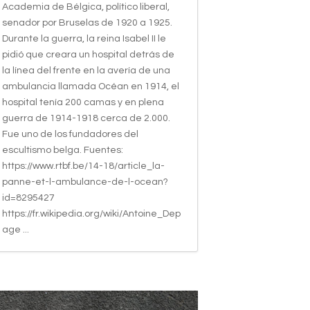
Academia de Bélgica, político liberal,
senador por Bruselas de 1920 a 1925.
Durante la guerra, la reina Isabel II le
pidió que creara un hospital detrás de
la línea del frente en la avería de una
ambulancia llamada Océan en 1914, el
hospital tenía 200 camas y en plena
guerra de 1914-1918 cerca de 2.000.
Fue uno de los fundadores del
escultismo belga. Fuentes:
https://www.rtbf.be/14-18/article_la-
panne-et-l-ambulance-de-l-ocean?
id=8295427
https://fr.wikipedia.org/wiki/Antoine_Dep
age ...