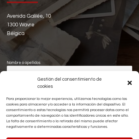
Avenida Galilée, 10
1300 Wavre
Bélgica
Nombre o apellidos
Gestión del consentimiento de
Apellidos
cookies
Para proporcionar la mejor experiencia, utilizamos tecnologías como las
Correo electrónico
cookies para almacenar y/o acceder a la información del dispositivo. El
consentimiento a estas tecnologías nos permitirá procesar datos como el
comportamiento de navegación o los identificadores únicos en este sitio.
La falta de consentimiento o la retirada del mismo puede afectar
negativamente a determinadas características y funciones.