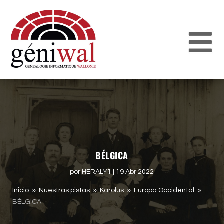
BÉLGICA
por
HERALY1
|
19 Abr 2022
Inicio
Nuestras pistas
Karolus
Europa Occidental
9
9
9
9
BÉLGICA