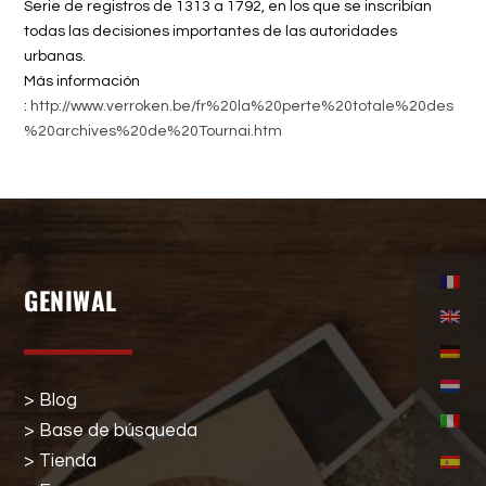
Serie de registros de 1313 a 1792, en los que se inscribían
todas las decisiones importantes de las autoridades
urbanas.
Más información
:
http://www.verroken.be/fr%20la%20perte%20totale%20des
%20archives%20de%20Tournai.htm
GENIWAL
> Blog
> Base de búsqueda
> Tienda