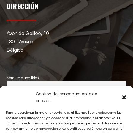
DIRECCIÓN
Avenida Galilée, 10
1300 Wavre
Bélgica
Nombre o apellidos
Gestión del consentimiento de
Apellidos
cookies
Para proporcionar la mejor experiencia, utilizamos tecnologías como las
Correo electrónico
cookies para almacenar y/o acceder a la información del dispositivo. El
consentimiento a estas tecnologías nos permitirá procesar datos como el
comportamiento de navegación o los identificadores únicos en este sitio.