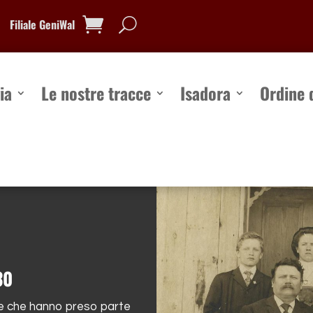
Filiale GeniWal
ia
Le nostre tracce
Isadora
Ordine 
a
Le nostre tracce
Isadora
Ordine d
30
one che hanno preso parte