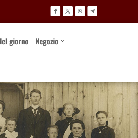
del giorno
Negozio
el giorno
Negozio
Contatto