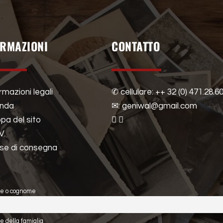
ORMAZIONI
CONTATTO
rmazioni legali
✆ cellulare: ++ 32 (0) 471.28.6
enda
✉: geniwal@gmail.com
pa del sito
V.
se di consegna
e o cognome
 della famiglia