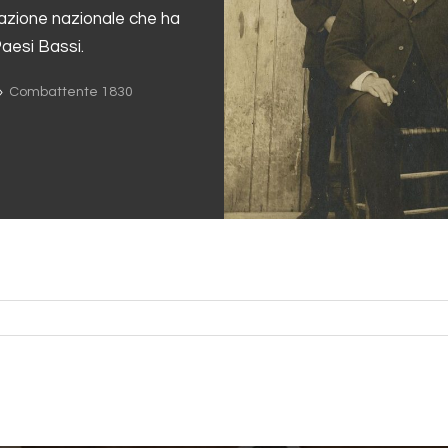
razione nazionale che ha
Paesi Bassi.
Combattente 1830
9