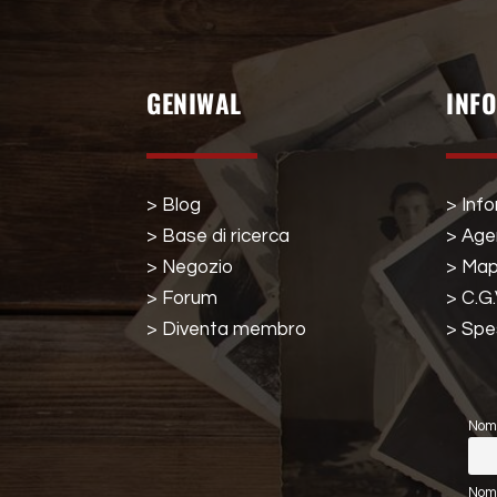
GENIWAL
INF
> Blog
> Info
> Base di ricerca
> Ag
> Negozio
> Map
> Forum
> C.G.
> Diventa membro
> Spe
Nom
Nome