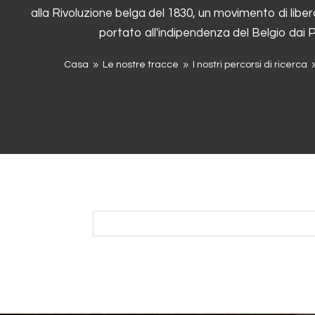
alla Rivoluzione belga del 1830, un movimento di libe
portato all'indipendenza del Belgio dai 
Casa
Le nostre tracce
I nostri percorsi di ricerca
9
9