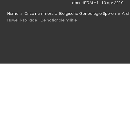
door
HERALY1
|
19 apr 2019
Home
Onze nummers
Belgische Genealogie Sporen
Arch
9
9
9
Huwelijksbijlage - De nationale militie