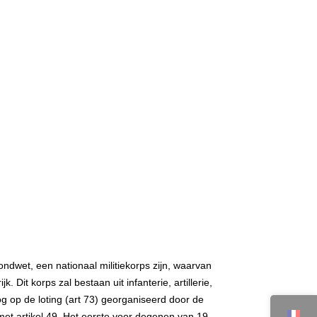
ndwet, een nationaal militiekorps zijn, waarvan
 Dit korps zal bestaan uit infanterie, artillerie,
 oog op de loting (art 73) georganiseerd door de
 met artikel 49. Het eerste voor degenen van 19