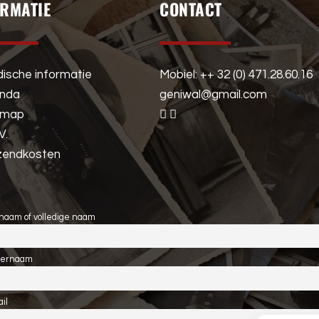
ORMATIE
CONTACT
dische informatie
Mobiel: ++ 32 (0) 471.28.60.16
enda
geniwal@gmail.com
emap
V.
zendkosten
naam of volledige naam
ternaam
il