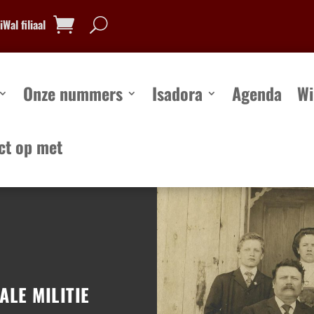
Wal filiaal
Onze nummers
Isadora
Agenda
Wi
ct op met
Onze nummers
Isadora
Agenda
Win
ALE MILITIE