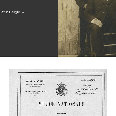
ief in België
9