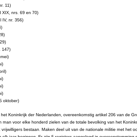
nr. 11)
l XIX, nrs. 69 en 70)
 IV, nr. 356)
4)
28)
829)
. 147)
 mei)
i)
ril)
i)
i)
i)
5 oktober)
n het Koninkrijk der Nederlanden, overeenkomstig artikel 206 van de Gro
 man voor elke honderd zielen van de totale bevolking van het Koninkrijk.
uit vrijwilligers bestaan. Maken deel uit van de nationale militie met het
an elk jaar beginnen. Er zijn 5 registers aangelegd in overeenstemming