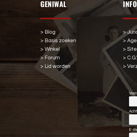
GENIWAL
INF
> Blog
> Juri
> Basis zoeken
> Ag
> Winkel
> Sit
> Forum
> C.G.
> Lid worden
> Ver
Voor
Ach
E-ma