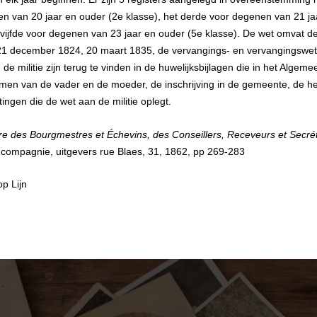
en van 20 jaar en ouder (2e klasse), het derde voor degenen van 21 ja
 vijfde voor degenen van 23 jaar en ouder (5e klasse). De wet omvat de o
 21 december 1824, 20 maart 1835, de vervangings- en vervangingswe
 de militie zijn terug te vinden in de huwelijksbijlagen die in het Algem
en van de vader en de moeder, de inschrijving in de gemeente, de hef
ingen die de wet aan de militie oplegt.
re des Bourgmestres et Échevins, des Conseillers, Receveurs et Sec
et compagnie, uitgevers rue Blaes, 31, 1862, pp 269-283
p Lijn