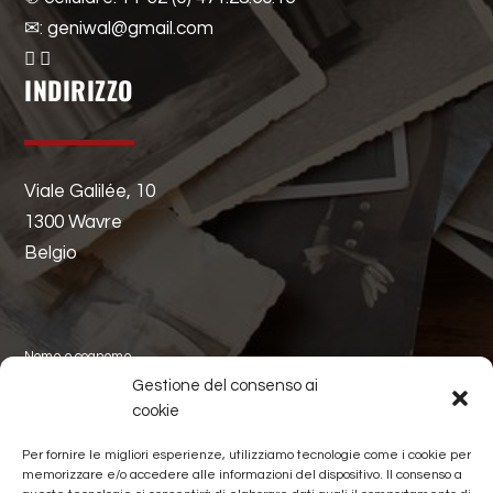
✉: geniwal@gmail.com
INDIRIZZO
Viale Galilée, 10
1300 Wavre
Belgio
Nome o cognome
Gestione del consenso ai
cookie
Nome della famiglia
Per fornire le migliori esperienze, utilizziamo tecnologie come i cookie per
memorizzare e/o accedere alle informazioni del dispositivo. Il consenso a
Email