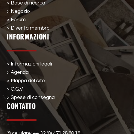
> Base di ricerca
> Negozio
> Forum
> Diventa membro
INFORMAZIONI
> Informazioni legali
> Agenda
> Mappa del sito
> C.G.V.
> Spese di consegna
CONTATTO
✆ cellulare: ++ 32 (0) 471.28.60.16