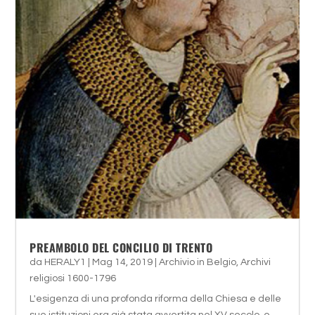
PREAMBOLO DEL CONCILIO DI TRENTO
da
HERALY1
|
Mag 14, 2019
|
Archivio in Belgio
,
Archivi
religiosi 1600-1796
L'esigenza di una profonda riforma della Chiesa e delle