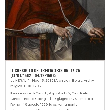
IL CONSIGLIO DEI TRENTA SESSIONI 17-25
(18/01/1562 - 04/12/1563)
da
HERALY1
|
Mag 15, 2019
|
Archivio in Belgio
,
Archivi
religiosi 1600-1796
Il successore di Giulio III, Papa Paolo IV, Gian Pietro
Caraffa, nato a Capriglio il 28 giugno 1476 e morto a
Roma il 18 agosto 1559, fu estremamente