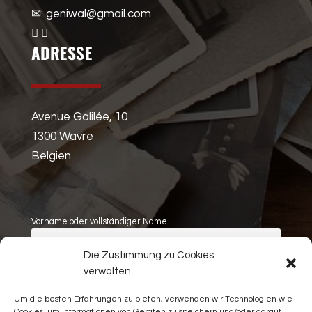
✉: geniwal@gmail.com
ADRESSE
Avenue Galilée, 10
1300 Wavre
Belgien
Vorname oder vollständiger Name
Die Zustimmung zu Cookies
Nachname
verwalten
Um die besten Erfahrungen zu bieten, verwenden wir Technologien wie
E-Mail
Cookies, um Informationen von Geräten zu speichern und/oder darauf