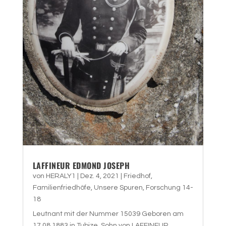
LAFFINEUR EDMOND JOSEPH
von
HERALY1
|
Dez. 4, 2021
|
Friedhof
,
Familienfriedhöfe
,
Unsere Spuren
,
Forschung 14-
18
Leutnant mit der Nummer 15039 Geboren am
17.08.1883 in Tubize. Sohn von LAFFINEUR