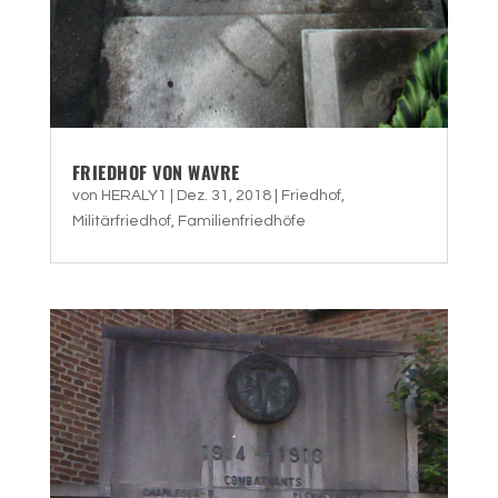
FRIEDHOF VON WAVRE
von
HERALY1
|
Dez. 31, 2018
|
Friedhof
,
Militärfriedhof
,
Familienfriedhöfe