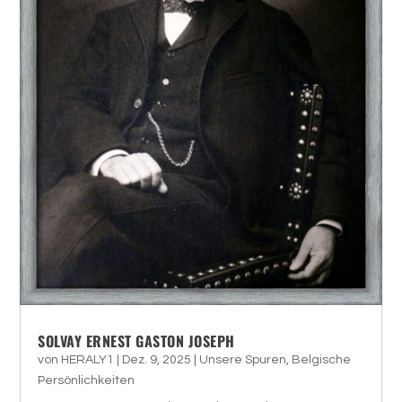
SOLVAY ERNEST GASTON JOSEPH
von
HERALY1
|
Dez. 9, 2025
|
Unsere Spuren
,
Belgische
Persönlichkeiten