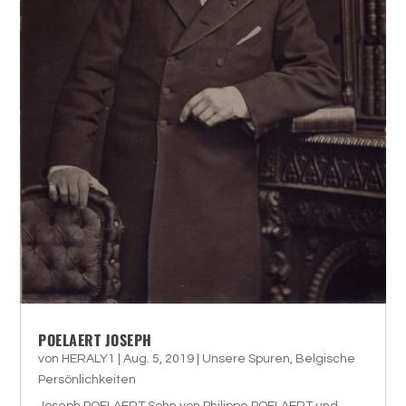
POELAERT JOSEPH
von
HERALY1
|
Aug. 5, 2019
|
Unsere Spuren
,
Belgische
Persönlichkeiten