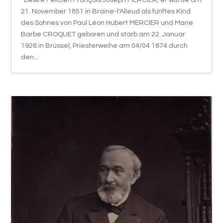
21. November 1851 in Braine-l'Alleud als fünftes Kind
des Sohnes von Paul Léon Hubert MERCIER und Marie
Barbe CROQUET geboren und starb am 22. Januar
1926 in Brüssel, Priesterweihe am 04/04 1874 durch
den...