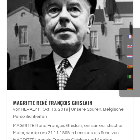
MAGRITTE RENÉ FRANÇOIS GHISLAIN
von
HERALY1
|
Okt. 13, 2019
|
Unsere Spuren
,
Belgische
Persönlichkeiten
MAGRITTE René François Ghislain, ein surrealistischer
Maler, wurde am 21.11.1898 in Lessines als Sohn von