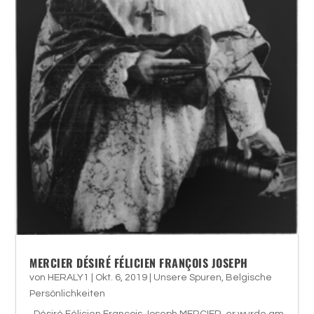
MERCIER DÉSIRÉ FÉLICIEN FRANÇOIS JOSEPH
von
HERALY1
|
Okt. 6, 2019
|
Unsere Spuren
,
Belgische
Persönlichkeiten
Désiré Félicien François Joseph MERCIER, er wurde am