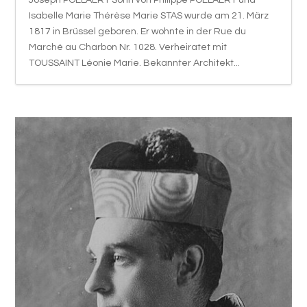
Joseph POELAERT Sohn von Philippe POELAERT und
Isabelle Marie Thérèse Marie STAS wurde am 21. März
1817 in Brüssel geboren. Er wohnte in der Rue du
Marché au Charbon Nr. 1028. Verheiratet mit
TOUSSAINT Léonie Marie. Bekannter Architekt...